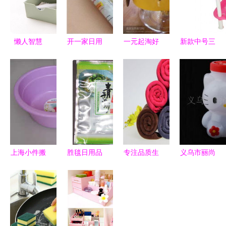
懒人智慧
开一家日用
一元起淘好
新款中号三
从客厅收纳
百货批发零
物，居家带
角形厨房置
架看创意家
售店需要多
娃新升级！
物架 角落
居生活用品
少资金？详
日用百货与
空间的收纳
的实用美学
细预算分析
小家电超值
艺术
精选
上海小件搬
胜毯日用品
专注品质生
义乌市丽尚
家与家电移
软包装袋
活 义乌市
日用品厂金
机服务全攻
食品、大米
名佑日用品
属罐系列产
略 从出租
专用，定制
厂与它的超
品名录与日
车到专业搬
规格厂家直
细纤维吸水
用百货精选