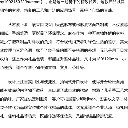
sy1002180
120mm
mm】，正是这一趋势下的精致代表。这款产品以其
独特的材质、精良的工艺和广泛的应用场景，赢得了市场的青睐。
从材质上看，该束口袋采用天然麻布或棉麻混纺面料制成，不仅质感
细腻、手感舒适，更彰显了环保理念。麻布作为一种可生物降解的材料，
减少了塑料制品对环境的负担，符合现代消费者对绿色生活的追求。其天
然纹理与素雅色调，赋予了袋子简约而不失格调的外观，无论是用于日常
收纳，还是作为礼品包装，都能提升整体品味。尺寸为180*120mm，小
巧便携，适合存放小物件如首饰、文具、茶叶等。
设计上注重实用性与便捷性。抽绳式开口设计，使得开合轻松自如，
能有效保护内容物不散落；束口后形成自然的褶皱，增添了几分手工艺术
的韵味。厂家提供定制服务，客户可根据需求印制logo、图案或文字，将
袋子转化为品牌宣传或个性化赠品的载体。这尤其适合企业活动、婚礼回
礼、促销礼品等场景，既能传递环保信息，又能增强品牌辨识度。