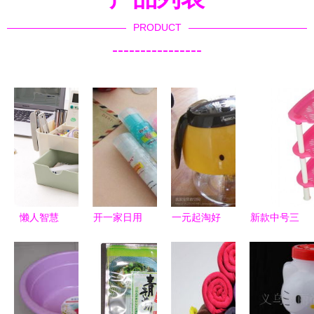
PRODUCT
----------------
懒人智慧
开一家日用
一元起淘好
新款中号三
从客厅收纳
百货批发零
物，居家带
角形厨房置
架看创意家
售店需要多
娃新升级！
物架 角落
居生活用品
少资金？详
日用百货与
空间的收纳
的实用美学
细预算分析
小家电超值
艺术