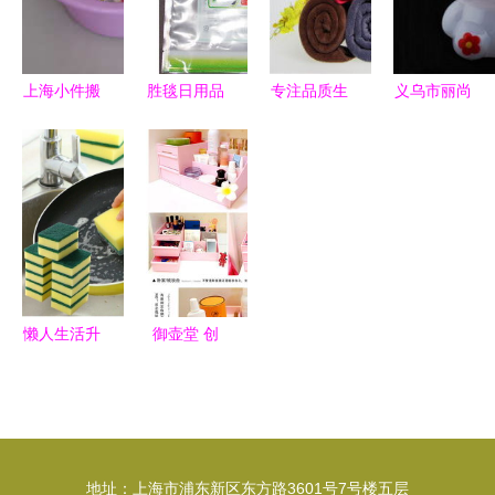
精选
上海小件搬
胜毯日用品
专注品质生
义乌市丽尚
家与家电移
软包装袋
活 义乌市
日用品厂金
机服务全攻
食品、大米
名佑日用品
属罐系列产
略 从出租
专用，定制
厂与它的超
品名录与日
车到专业搬
规格厂家直
细纤维吸水
用百货精选
运
销
毛巾
懒人生活升
御壶堂 创
级指南 厨
意家居神
房与居家日
器，点亮生
用百货神器
活巧思
大全
地址：上海市浦东新区东方路3601号7号楼五层